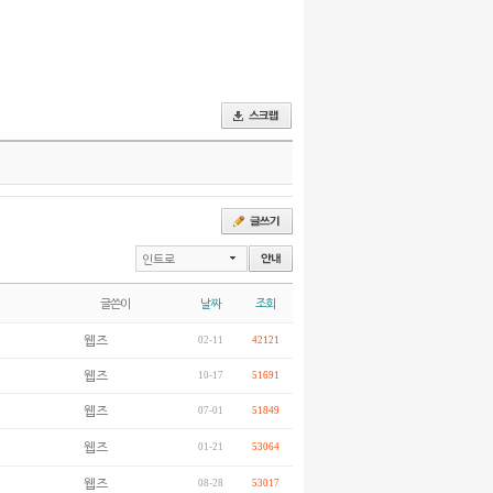
인트로
글쓴이
날짜
조회
웹즈
02-11
42121
웹즈
10-17
51691
웹즈
07-01
51849
웹즈
01-21
53064
웹즈
08-28
53017