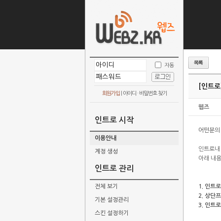
자동
[인트로
회원가입
|
아이디 · 비밀번호 찾기
웹즈
인트로 시작
어떤분의
이용안내
인트로내
계정 생성
아래 내용
인트로 관리
전체 보기
1. 인트
2. 상단
기본 설정관리
3. 인트
스킨 설정하기