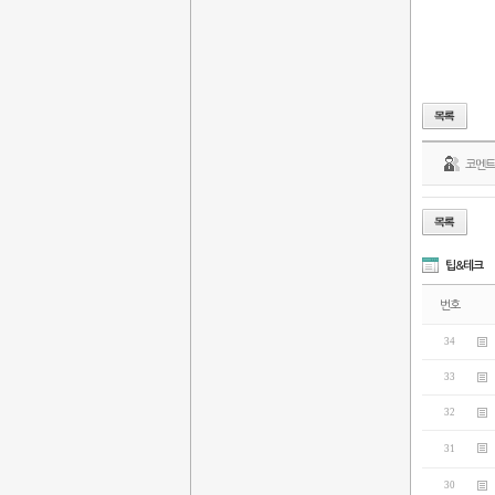
코멘
팁&테크
번호
34
33
32
31
30