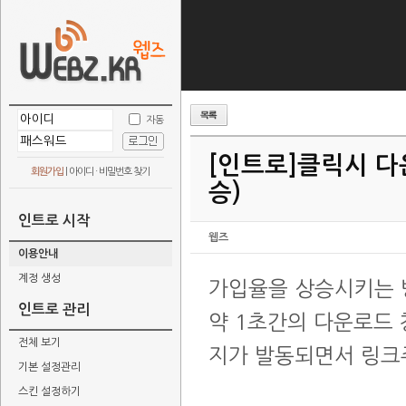
자동
[인트로]
클릭시 다
회원가입
|
아이디 · 비밀번호 찾기
승)
인트로 시작
웹즈
이용안내
계정 생성
가입율을 상승시키는 
인트로 관리
약 1초간의 다운로드
전체 보기
지가 발동되면서 링크
기본 설정관리
스킨 설정하기