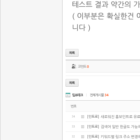
테스트 결과 약간의 
( 이부분은 확실한건
니다 )
코멘트
0
팁&테크
|
전체게시물
34
번호
34
[인트로]
새로워진 홍보인트로 유
33
[인트로]
검색어 일반 한글도 가능
32
[인트로]
키워드별 링크 주소 변경