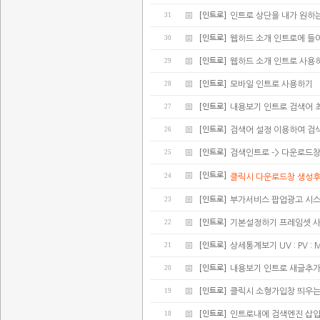
31
[인트로]
인트로 상단을 내가 원하
30
[인트로]
웹하드 소개 인트로에 들어가
29
[인트로]
웹하드 소개 인트로 사용
28
[인트로]
모바일 인트로 사용하기
27
[인트로]
내용보기 인트로 검색어 
26
[인트로]
검색어 설정 이용하여 검
25
[인트로]
검색인트로 -> 다운로드
[인트로]
24
클릭시 다운로드창 생성후
23
[인트로]
부가서비스 팝업광고 시스
22
[인트로]
기본설정하기 프레임셋 
21
[인트로]
상세통계보기 UV : PV : 
20
[인트로]
내용보기 인트로 새글추가(
19
[인트로]
클릭시 소형가입창 띄우는
18
[인트로]
인트로내에 검색엔진 삽