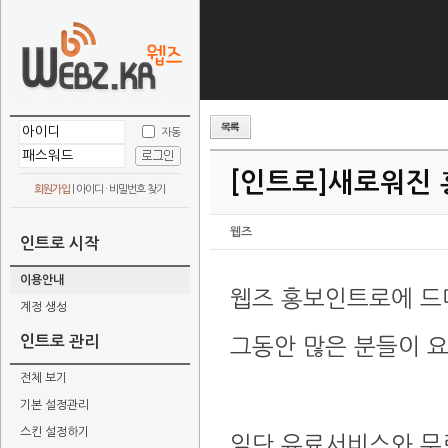
자동
[인트로]
새로워진 
회원가입
|
아이디 · 비밀번호 찾기
웹즈
인트로 시작
이용안내
웹즈 홍보인트로에 드
계정 생성
인트로 관리
그동안 많은 분들이 
전체 보기
기본 설정관리
스킨 설정하기
일단 유료서비스와 무