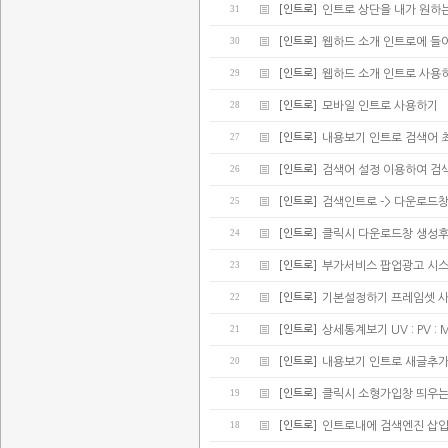
31
[인트로]
인트로 상단을 내가 원하
30
[인트로]
웹하드 소개 인트로에 들어가
29
[인트로]
웹하드 소개 인트로 사용
28
[인트로]
모바일 인트로 사용하기
27
[인트로]
내용보기 인트로 검색어 
26
[인트로]
검색어 설정 이용하여 검
25
[인트로]
검색인트로 -> 다운로드
24
[인트로]
클릭시 다운로드창 생성후
23
[인트로]
부가서비스 팝업광고 시스
22
[인트로]
기본설정하기 프레임셋 
21
[인트로]
상세통계보기 UV : PV : 
20
[인트로]
내용보기 인트로 새글추가(
19
[인트로]
클릭시 소형가입창 띄우는
18
[인트로]
인트로내에 검색엔진 삽