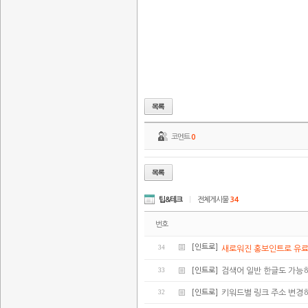
코멘트
0
팁&테크
|
전체게시물
34
번호
[인트로]
34
새로워진 홍보인트로 유
33
[인트로]
검색어 일반 한글도 가능
32
[인트로]
키워드별 링크 주소 변경