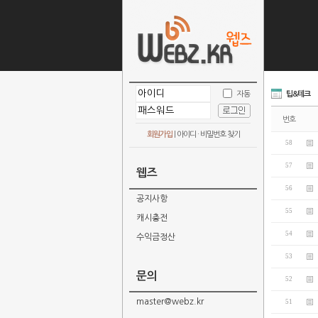
자동
팁&테크
번호
회원가입
|
아이디 · 비밀번호 찾기
58
57
웹즈
56
공지사항
55
캐시충전
54
수익금정산
53
문의
52
master@webz.kr
51