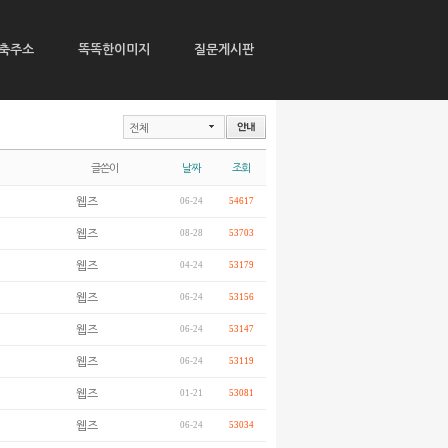
축주소
똑똑한이미지
질문게시판
전체
글쓴이
날짜
조회
웹즈
06-24
54617
웹즈
08-28
53703
웹즈
04-24
53179
웹즈
06-24
53156
웹즈
06-24
53147
웹즈
06-24
53119
웹즈
01-21
53081
웹즈
06-24
53034