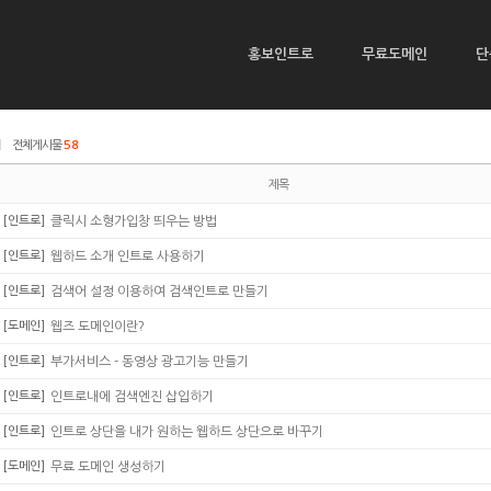
홍보인트로
무료도메인
단
|
전체게시물
58
제목
[인트로]
클릭시 소형가입창 띄우는 방법
[인트로]
웹하드 소개 인트로 사용하기
[인트로]
검색어 설정 이용하여 검색인트로 만들기
[도메인]
웹즈 도메인이란?
[인트로]
부가서비스 - 동영상 광고기능 만들기
[인트로]
인트로내에 검색엔진 삽입하기
[인트로]
인트로 상단을 내가 원하는 웹하드 상단으로 바꾸기
[도메인]
무료 도메인 생성하기