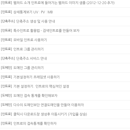
[인트로]
웹하드 소개 인트로에 들어가는 웹하드 이미지 샘플 (2012-12-20 추가)
[인트로]
상세통계보기 UV : PV : MB
[단축주소]
단축주소 생성 및 사용 안내
[인트로]
특수인트로 활용법 - 검색인트로를 만들어 보자
[인트로]
모바일 인트로 사용하기
[인트로]
인트로 그룹 관리하기
[단축주소]
단축주소 서비스 안내
[도메인]
도메인 그룹 관리하기
[인트로]
기본설정하기 프레임셋 사용하기
[인트로]
기본 설정하기. 인트로의 핵심적인 설정
[도메인]
도메인 접속 통계를 확인해보자
[도메인]
다수의 도메인보단 연결도메인을 만들어 이용하자
[인트로]
클릭시 다운로드창 생성후 이동시키기 (가입율 상승)
[인트로]
인트로의 접속통계를 확인하자