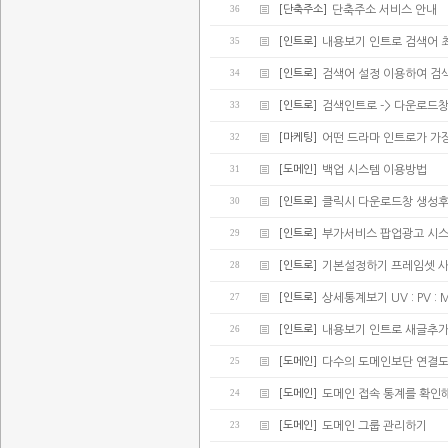
36
[단축주소]
단축주소 서비스 안내
35
[인트로]
내용보기 인트로 검색어 
34
[인트로]
검색어 설정 이용하여 검
33
[인트로]
검색인트로 -> 다운로드
32
[마케팅]
어떤 드라마 인트로가 가
31
[도메인]
백업 시스템 이용방법
30
[인트로]
클릭시 다운로드창 생성후
29
[인트로]
부가서비스 팝업광고 시스
28
[인트로]
기본설정하기 프레임셋 
27
[인트로]
상세통계보기 UV : PV : 
26
[인트로]
내용보기 인트로 새글추가(
25
[도메인]
다수의 도메인보단 연결
24
[도메인]
도메인 접속 통계를 확인
23
[도메인]
도메인 그룹 관리하기