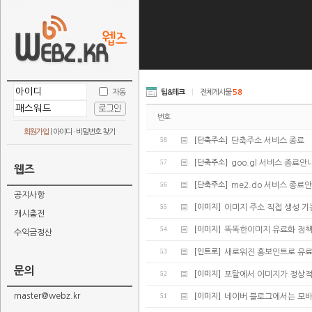
자동
팁&테크
|
전체게시물
58
번호
회원가입
|
아이디 · 비밀번호 찾기
58
[단축주소]
단축주소 서비스 종료
57
[단축주소]
goo.gl 서비스 종료안
웹즈
56
[단축주소]
me2.do 서비스 종료
공지사항
55
[이미지]
이미지 주소 직접 생성 기
캐시충전
54
[이미지]
똑똑한이미지 유료화 정책
수익금정산
53
[인트로]
새로워진 홍보인트로 유
문의
52
[이미지]
포탈에서 이미지가 정상적
master@webz.kr
51
[이미지]
네이버 블로그에서는 모바