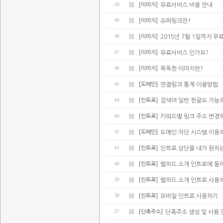
50
[이미지]
유료서비스 비용 안내
49
[이미지]
슈퍼링크란?
48
[이미지]
2015년 7월 1일까지 무
47
[이미지]
유료서비스 인가요?
46
[이미지]
똑똑한 이미지란?
45
[도메인]
연결링크 통계 이용방법
44
[인트로]
검색어 일반 한글도 가능
43
[인트로]
키워드별 링크 주소 변경
42
[도메인]
도메인 차단 시스템 이용
41
[인트로]
인트로 상단을 내가 원하
40
[인트로]
웹하드 소개 인트로에 들어가
39
[인트로]
웹하드 소개 인트로 사용
38
[인트로]
모바일 인트로 사용하기
37
[단축주소]
단축주소 생성 및 사용 