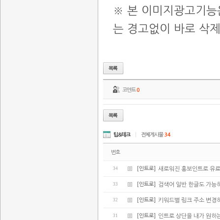
※ 본 이미지광고기능
는 경고없이 바로 삭
코멘트
0
팁&테크
|
전체게시물
34
번호
34
[인트로]
새로워진 홍보인트로 유
33
[인트로]
검색어 일반 한글도 가능
32
[인트로]
키워드별 링크 주소 변경
31
[인트로]
인트로 상단을 내가 원하