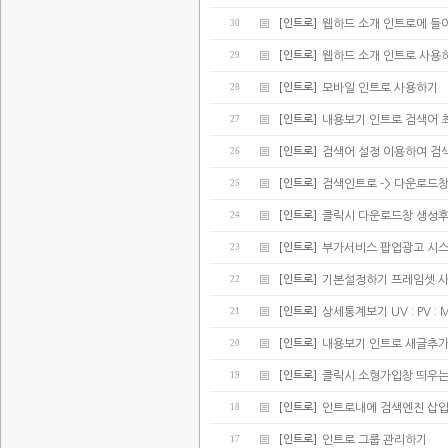
30
[인트로]
웹하드 소개 인트로에 들어가
29
[인트로]
웹하드 소개 인트로 사용
28
[인트로]
모바일 인트로 사용하기
27
[인트로]
내용보기 인트로 검색어 
26
[인트로]
검색어 설정 이용하여 검
25
[인트로]
검색인트로 -> 다운로드
24
[인트로]
클릭시 다운로드창 생성후
23
[인트로]
부가서비스 팝업광고 시스
22
[인트로]
기본설정하기 프레임셋 
21
[인트로]
상세통계보기 UV : PV : 
20
[인트로]
내용보기 인트로 새글추가(
19
[인트로]
클릭시 소형가입창 띄우는
18
[인트로]
인트로내에 검색엔진 삽
17
[인트로]
인트로 그룹 관리하기