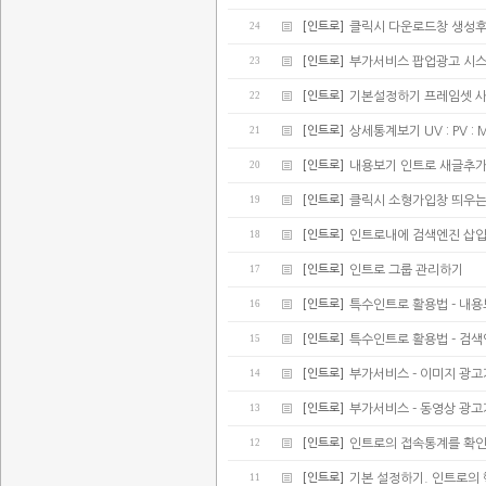
24
[인트로]
클릭시 다운로드창 생성후
23
[인트로]
부가서비스 팝업광고 시스
22
[인트로]
기본설정하기 프레임셋 
21
[인트로]
상세통계보기 UV : PV : 
20
[인트로]
내용보기 인트로 새글추가(
19
[인트로]
클릭시 소형가입창 띄우는
18
[인트로]
인트로내에 검색엔진 삽
17
[인트로]
인트로 그룹 관리하기
16
[인트로]
특수인트로 활용법 - 내
15
[인트로]
특수인트로 활용법 - 검
14
[인트로]
부가서비스 - 이미지 광
13
[인트로]
부가서비스 - 동영상 광
12
[인트로]
인트로의 접속통계를 확
11
[인트로]
기본 설정하기. 인트로의