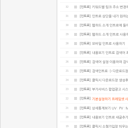
32
[인트로]
키워드별 링크 주소 변경
31
[인트로]
인트로 상단을 내가 원하
30
[인트로]
웹하드 소개 인트로에 들어가
29
[인트로]
웹하드 소개 인트로 사용
28
[인트로]
모바일 인트로 사용하기
27
[인트로]
내용보기 인트로 검색어 
26
[인트로]
검색어 설정 이용하여 검
25
[인트로]
검색인트로 -> 다운로드
24
[인트로]
클릭시 다운로드창 생성후
23
[인트로]
부가서비스 팝업광고 시스
[인트로]
22
기본설정하기 프레임셋 
21
[인트로]
상세통계보기 UV : PV : 
20
[인트로]
내용보기 인트로 새글추가(
19
[인트로]
클릭시 소형가입창 띄우는