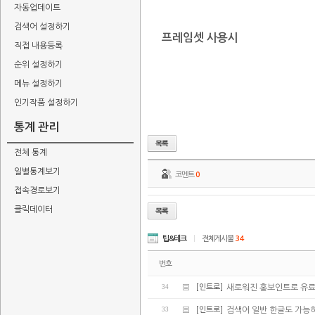
자동업데이트
검색어 설정하기
프레임셋 사용시
직접 내용등록
순위 설정하기
메뉴 설정하기
인기작품 설정하기
통계 관리
전체 통계
일별통계보기
코멘트
0
접속경로보기
클릭데이터
팁&테크
|
전체게시물
34
번호
34
[인트로]
새로워진 홍보인트로 유
33
[인트로]
검색어 일반 한글도 가능