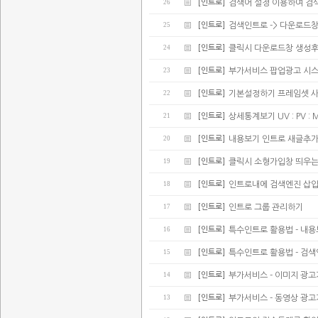
26
[인트로]
검색어 설정 이용하여 검
25
[인트로]
검색인트로 -> 다운로드
24
[인트로]
클릭시 다운로드창 생성후
23
[인트로]
부가서비스 팝업광고 시스
22
[인트로]
기본설정하기 프레임셋 
21
[인트로]
상세통계보기 UV : PV : 
20
[인트로]
내용보기 인트로 새글추가(
19
[인트로]
클릭시 소형가입창 띄우는
18
[인트로]
인트로내에 검색엔진 삽
17
[인트로]
인트로 그룹 관리하기
16
[인트로]
특수인트로 활용법 - 내
15
[인트로]
특수인트로 활용법 - 검
14
[인트로]
부가서비스 - 이미지 광
13
[인트로]
부가서비스 - 동영상 광