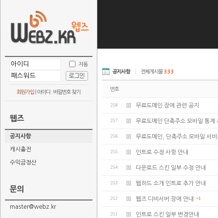
자동
공지사항
|
전체게시물
333
번호
회원가입
|
아이디 · 비밀번호 찾기
258
무료도메인 장애 관련 공지
웹즈
257
무료도메인 단축주소 모바일 통계 
공지사항
256
무료도메인, 단축주소 모바일 서비
캐시충전
255
인트로 수정 사항 안내
수익금정산
254
다운로드 스킨 일부 수정 안내
253
웹하드 소개 인트로 추가 안내
문의
252
웹즈 디비서버 장애 안내
+1
master@webz.kr
251
인트로 스킨 일부 변경안내