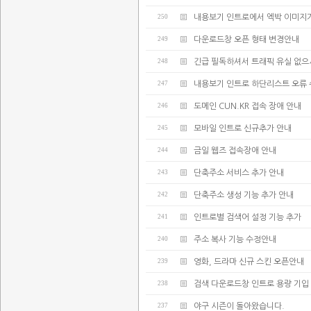
250
내용보기 인트로에서 엑박 이미지
249
다운로드창 오픈 형태 변경안내
248
긴급 필독하셔서 트래픽 유실 없으
247
내용보기 인트로 하단리스트 오류
246
도메인 CUN.KR 접속 장애 안내
245
모바일 인트로 신규추가 안내
244
금일 웹즈 접속장애 안내
243
단축주소 서비스 추가 안내
242
단축주소 생성 기능 추가 안내
241
인트로별 검색어 설정 기능 추가
240
주소 복사 기능 수정안내
239
영화, 드라마 신규 스킨 오픈안내
238
검색 다운로드창 인트로 용량 기입
237
야구 시즌이 돌아왔습니다.