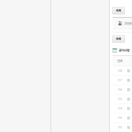
코멘
공지사항
번호
258
257
256
255
254
253
252