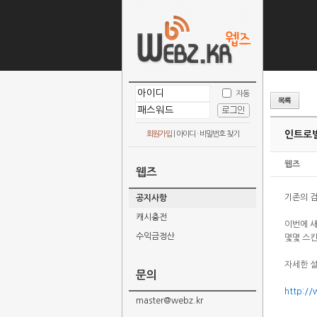
자동
인트로별
회원가입
|
아이디 · 비밀번호 찾기
웹즈
웹즈
기존의 
공지사항
캐시충전
이번에 
수익금정산
몇몇 스킨
자세한 설
문의
http:/
master@webz.kr