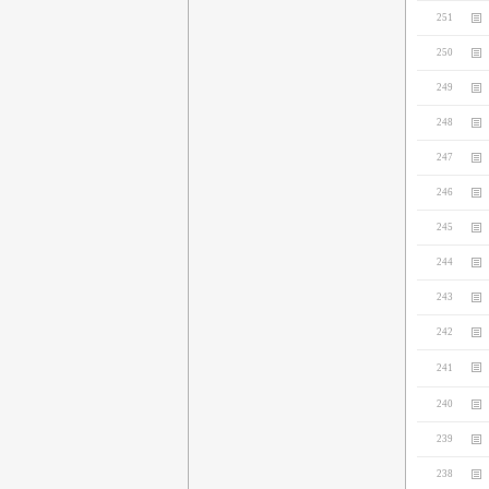
251
250
249
248
247
246
245
244
243
242
241
240
239
238