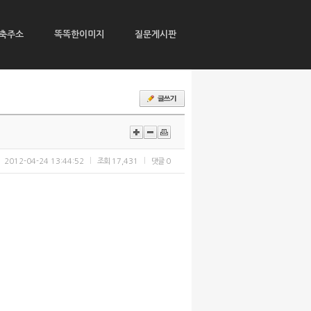
축주소
똑똑한이미지
질문게시판
2012-04-24 13:44:52
조회
17,431
댓글
0