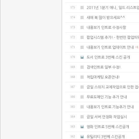
175
2011년 1분기 애니, 일드 리스트업
174
새해 복 많이 받으세요^^
173
내용보기 인트로 수정사항
172
팝업시스템 추가! - 한번만 팝업띄
171
내용보기 인트로 업데이트 안내
+1
170
도서 인트로 3번째 스킨 공개
169
검색인트로 일부 수정!
168
적립마케팅 오픈안내!
167
금일 스위치 교체작업으로 인한 
166
무료도메인 기능 추가 안내
165
내용보기 인트로 기능추가 안내
164
금일 서버 안정화 작업실시
163
영화 인트로 5번째 스킨공개
162
유틸리티 3번째 스킨공개