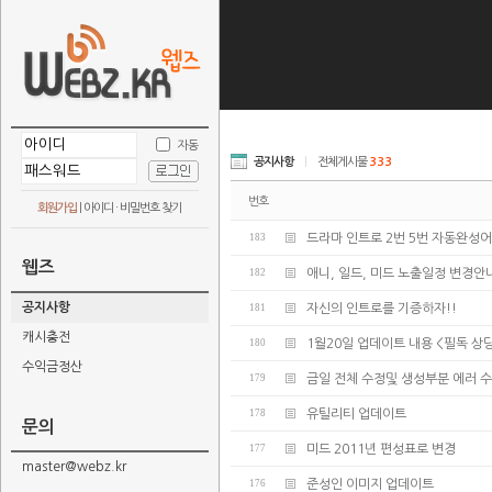
자동
공지사항
|
전체게시물
333
번호
회원가입
|
아이디 · 비밀번호 찾기
183
드라마 인트로 2번 5번 자동완성어
웹즈
182
애니, 일드, 미드 노출일정 변경안
공지사항
181
자신의 인트로를 기증하자!!
캐시충전
180
1월20일 업데이트 내용 <필독 
수익금정산
179
금일 전체 수정및 생성부분 에러 
178
유틸리티 업데이트
문의
177
미드 2011년 편성표로 변경
master@webz.kr
176
준성인 이미지 업데이트