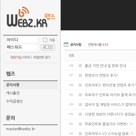
자동
공지사항
|
전체게시물
333
번호
회원가입
|
아이디 · 비밀번호 찾기
108
출금 지연 안내 및 완료 안내
웹즈
107
펀엔조이 컨텐츠 추가!
공지사항
106
인포하우스 쩐의전쟁 컨텐츠 추가 
캐시충전
105
프로야구 인트로 라이브 중계 추가
수익금정산
104
접속자 및 채팅창 서비스가 업데
103
다양한 정보의 커뮤니티가 생겼습
문의
102
무료인트로 품질지수 이벤트!
+1
master@webz.kr
101
인포하우스 V2.0 리뉴얼 완료
+3