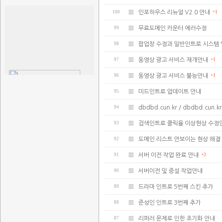
100
인포하우스 리뉴얼 V2.0 안내
+1
99
무료도메인 카운터 에러수정
98
팝업창 수정과 일반인트로 시스템
97
동영상 광고 서비스 재개안내
+1
96
동영상 광고 서비스 불능안내
+1
95
미드인트로 업데이트 안내
94
dbdbd.cun.kr / dbdbd.cu
93
검색인트로 클릭율 이상현상 수정
92
도메인 리스트 안보이는 현상 해결
91
서버 이전 작업 완료 안내
+2
90
서버이전 및 증설 작업안내
89
드라마 인트로 5번째 스킨 추가
88
준성인 인트로 3번째 추가
87
리퍼러 문제로 인한 초기화 안내