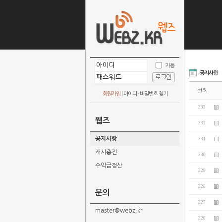
자동
공지사항
번호
회원가입
|
아이디 · 비밀번호 찾기
333
웹즈
332
공지사항
331
캐시충전
330
수익금정산
329
328
문의
327
master@webz.kr
326