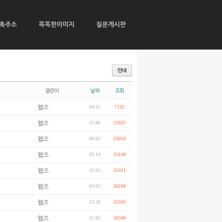
축주소
똑똑한이미지
질문게시판
글쓴이
날짜
조회
웹즈
04-25
7132
웹즈
11-06
21025
웹즈
06-03
23059
웹즈
02-14
35140
웹즈
12-01
32411
웹즈
03-02
36186
웹즈
12-26
35593
웹즈
11-02
36346