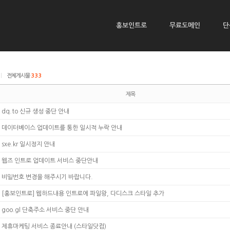
홍보인트로
무료도메인
단
|
전체게시물
333
제목
dq.to 신규 생성 중단 안내
데이터베이스 업데이트를 통한 일시적 누락 안내
sxe.kr 일시정지 안내
웹즈 인트로 업데이트 서비스 중단안내
비밀번호 변경을 해주시기 바랍니다.
[홍보인트로] 웹하드내용 인트로에 파일왕, 다디스크 스타일 추가
goo.gl 단축주소 서비스 중단 안내
제휴마케팅 서비스 종료안내 (스타일닷컴)