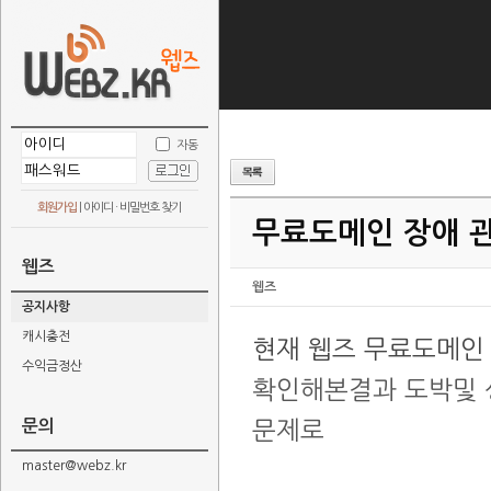
자동
회원가입
|
아이디 · 비밀번호 찾기
무료도메인 장애 
웹즈
웹즈
공지사항
캐시충전
현재 웹즈 무료도메인
수익금정산
확인해본결과 도박및 
문의
문제로
master@webz.kr