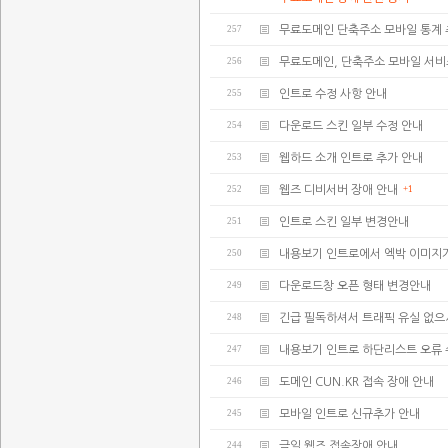
257
무료도메인 단축주소 모바일 통계 
256
무료도메인, 단축주소 모바일 서비
255
인트로 수정 사항 안내
254
다운로드 스킨 일부 수정 안내
253
웹하드 소개 인트로 추가 안내
252
웹즈 디비서버 장애 안내
+1
251
인트로 스킨 일부 변경안내
250
내용보기 인트로에서 엑박 이미지
249
다운로드창 오픈 형태 변경안내
248
긴급 필독하셔서 트래픽 유실 없으
247
내용보기 인트로 하단리스트 오류
246
도메인 CUN.KR 접속 장애 안내
245
모바일 인트로 신규추가 안내
244
금일 웹즈 접속장애 안내