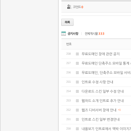
코멘트
0
공지사항
|
전체게시물
333
번호
258
무료도메인 장애 관련 공지
257
무료도메인 단축주소 모바일 통계 
256
무료도메인, 단축주소 모바일 서비
255
인트로 수정 사항 안내
254
다운로드 스킨 일부 수정 안내
253
웹하드 소개 인트로 추가 안내
252
웹즈 디비서버 장애 안내
+1
251
인트로 스킨 일부 변경안내
250
내용보기 인트로에서 엑박 이미지