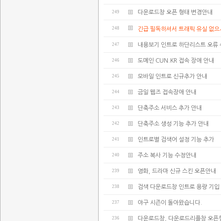
249
다운로드창 오픈 형태 변경안내
248
긴급 필독하셔서 트래픽 유실 없으
247
내용보기 인트로 하단리스트 오류
246
도메인 CUN.KR 접속 장애 안내
245
모바일 인트로 신규추가 안내
244
금일 웹즈 접속장애 안내
243
단축주소 서비스 추가 안내
242
단축주소 생성 기능 추가 안내
241
인트로별 검색어 설정 기능 추가
240
주소 복사 기능 수정안내
239
영화, 드라마 신규 스킨 오픈안내
238
검색 다운로드창 인트로 용량 기입
237
야구 시즌이 돌아왔습니다.
236
다운로드창, 다운로드리플창 오픈