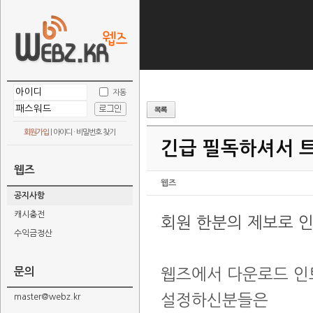
자동
회원가입
|
아이디 · 비밀번호 찾기
긴급 필독하셔서 
웹즈
웹즈
공지사항
캐시충전
회원 한분의 제보로 
수익금정산
문의
웹즈에서 다운로드 인트
설정하신분들은
master@webz.kr