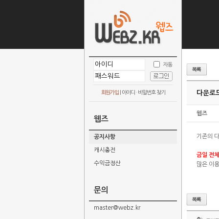
자동
다운로드
회원가입
|
아이디 · 비밀번호 찾기
웹즈
웹즈
기존의 
공지사항
캐시충전
금일 전체
수익금정산
많은 이용
문의
master@webz.kr