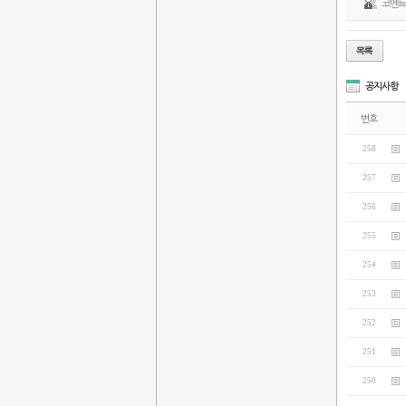
코멘
공지사항
번호
258
257
256
255
254
253
252
251
250