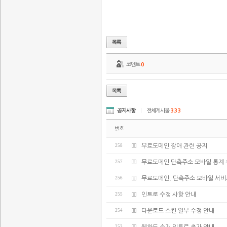
코멘트
0
공지사항
|
전체게시물
333
번호
258
무료도메인 장애 관련 공지
257
무료도메인 단축주소 모바일 통계 
256
무료도메인, 단축주소 모바일 서비
255
인트로 수정 사항 안내
254
다운로드 스킨 일부 수정 안내
253