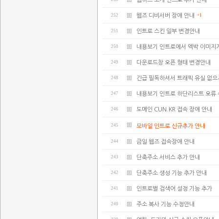
웹하드 소개 인트로 추가 안내
252
웹즈 디비서버 장애 안내
+1
251
인트로 스킨 일부 변경안내
250
내용보기 인트로에서 엑박 이미지
249
다운로드창 오픈 형태 변경안내
248
긴급 필독하셔서 트래픽 유실 없으
247
내용보기 인트로 하단리스트 오류
246
도메인 CUN.KR 접속 장애 안내
245
모바일 인트로 신규추가 안내
244
금일 웹즈 접속장애 안내
243
단축주소 서비스 추가 안내
242
단축주소 생성 기능 추가 안내
241
인트로별 검색어 설정 기능 추가
240
주소 복사 기능 수정안내