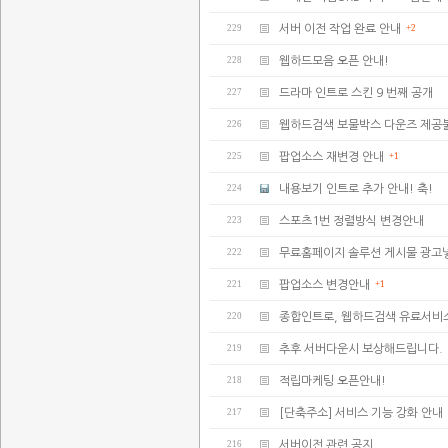
229
서버 이전 작업 완료 안내
+2
228
웹하드모음 오픈 안내!
227
드라마 인트로 스킨 9 번째 공개
226
웹하드검색 보물박스 다운즈 제공
225
팝업소스 재변경 안내
+1
224
내용보기 인트로 추가 안내! 축!
223
스포츠1번 정렬방식 변경안내
222
무료홈페이지 솔루션 게시물 광고
221
팝업소스 변경안내
+1
220
종합인트로, 웹하드검색 유료서비
219
추후 서버다운시 보상해드립니다.
218
적립마케팅 오픈안내!
217
[단축주소] 서비스 기능 강화 안내
216
서버이전 관련 공지