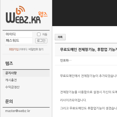
자동
무료도메인 전체창기능, 후팝업 기능
회원가입
|
아이디 · 비밀번호 찾기
인포하…
웹즈
공지사항
무료도메인에서 전체창기능이 추가되었습니
캐시충전
수익금정산
전체창기능을 사용함으로 설정시 자신의 도
리사이즈되어집니다.
문의
그리고 무료도메인도 후팝업기능이 생겼습니
master@webz.kr