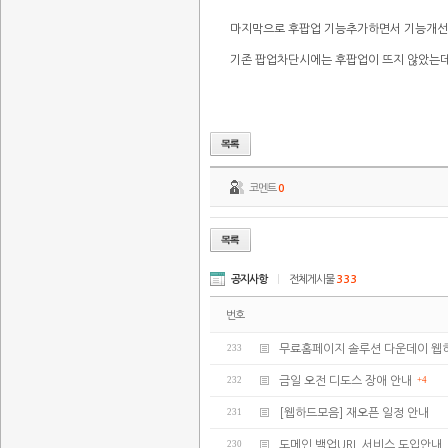
마지막으로 후팝업 기능추가하면서 기능개선
기존 팝업차단시에는 후팝업이 뜨지 않았는데 
코멘트
0
공지사항
|
전체게시물
333
번호
233
무료홈페이지 솔루션 다운데이 웹
232
금일 오전 디도스 장애 안내
+4
231
[웹하드모음] 재오픈 일정 안내
230
도메인 백업URL 서비스 도입안내