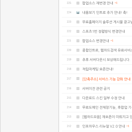
225
팝업소스 재변경 안내
+1
224
내용보기 인트로 추가 안내! 축!
223
무료홈페이지 솔루션 게시물 광고
222
스포츠1번 정렬방식 변경안내
221
팝업소스 변경안내
+1
220
종합인트로, 웹하드검색 유료서비
219
추후 서버다운시 보상해드립니다.
218
적립마케팅 오픈안내!
217
[단축주소] 서비스 기능 강화 안내
216
서버이전 관련 공지
215
다운로드 스킨 일부 수정 안내
214
무료도메인 전체창기능, 후팝업 
213
[웹하드모음] 재오픈이 미뤄지고 
212
인포하우스 리뉴얼 V2.0 안내
+1