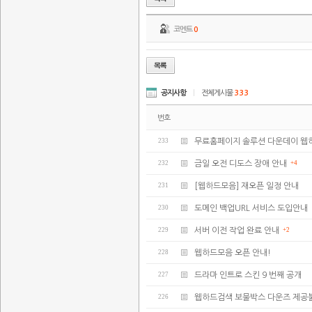
코멘트
0
공지사항
|
전체게시물
333
번호
233
무료홈페이지 솔루션 다운데이 웹
232
금일 오전 디도스 장애 안내
+4
231
[웹하드모음] 재오픈 일정 안내
230
도메인 백업URL 서비스 도입안내
229
서버 이전 작업 완료 안내
+2
228
웹하드모음 오픈 안내!
227
드라마 인트로 스킨 9 번째 공개
226
웹하드검색 보물박스 다운즈 제공