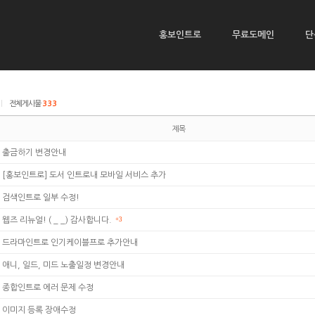
홍보인트로
무료도메인
단
|
전체게시물
333
제목
출금하기 변경안내
[홍보인트로] 도서 인트로내 모바일 서비스 추가
검색인트로 일부 수정!
웹즈 리뉴얼! ( _ _) 감사합니다.
+3
드라마인트로 인기케이블프로 추가안내
애니, 일드, 미드 노출일정 변경안내
종합인트로 에러 문제 수정
이미지 등록 장애수정