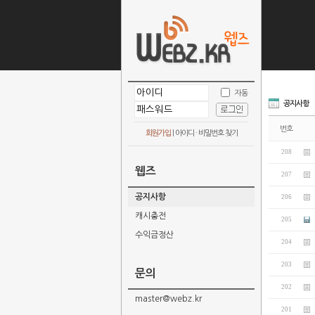
자동
공지사항
번호
회원가입
|
아이디 · 비밀번호 찾기
208
웹즈
207
공지사항
206
캐시충전
205
수익금정산
204
203
문의
202
master@webz.kr
201