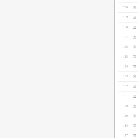
200
199
198
197
196
195
194
193
192
191
190
189
188
187