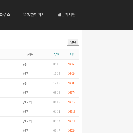
축주소
똑똑한이미지
질문게시판
글쓴이
날짜
조회
웹즈
09-06
16453
웹즈
10-25
16424
웹즈
12-09
16383
웹즈
09-28
16374
인포하…
08-07
16317
웹즈
01-31
16316
인포하…
05-14
16310
웹즈
03-17
16224