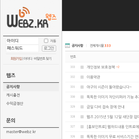
자동
공지사항
|
전체게시물
333
번호
회원가입
|
아이디 · 비밀번호 찾기
333
개인정보 보호정책
+2
웹즈
332
이용약관
공지사항
331
야구의 시즌이 돌아왔습니다~
캐시충전
330
똑똑한 이미지 차단리퍼러 기능 추
수익금정산
329
금일 디비 접속 장애 안내
328
웹즈 2015년 5월 12일 새단장 
문의
327
[홍보인트로] 웹하드내용 인트로에
master@webz.kr
326
똑똑한 이미지 무료 서비스기간 연