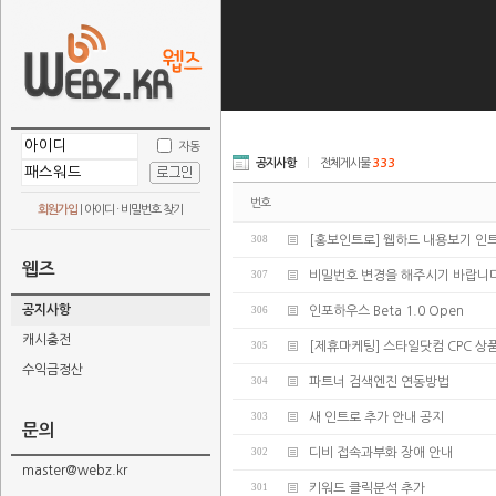
자동
공지사항
|
전체게시물
333
번호
회원가입
|
아이디 · 비밀번호 찾기
308
[홍보인트로] 웹하드 내용보기 인
웹즈
307
비밀번호 변경을 해주시기 바랍니다
공지사항
306
인포하우스 Beta 1.0 Open
캐시충전
305
[제휴마케팅] 스타일닷컴 CPC 상
수익금정산
304
파트너 검색엔진 연동방법
303
새 인트로 추가 안내 공지
문의
302
디비 접속과부화 장애 안내
master@webz.kr
301
키워드 클릭분석 추가