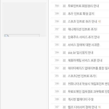
300
무료인트로 회원정리 안내
299
추가 인트로 확정 공지
298
스포츠 인트로 추가 안내
+2
297
애니메이션 인트로 추가!
296
단축주소 서비스 추가 안내
295
서비스 장애에 대한 사과문
294
sxe.kr 일시정지 안내
293
제휴마케팅 서비스 오픈 안내
292
데이터베이스 업데이트를 통한 일
291
스포츠2번 인트로 추가!
290
커뮤니티내 작성시 적립포인트 변
289
무료도메인 접속경로 과부화로 인한
288
게시판 웹에디터 수정
287
웹즈 디비서버 장애 안내
+1