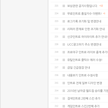
225
보상관련 공지사항입니다.
+12
224
무료인트로 품질지수 이벤트!
+1
223
로그기록 초기화 및 변경안내
222
리퍼러 문제로 인한 초기화 안내
221
신규인트로 하이라이트 추가 안내!
220
UCC광고하기 주소 변경안내
219
프로야구 인트로 라이브 중계 추가
218
유틸인트로 클릭수 에러 수정!
217
금일 긴급점검 안내
216
내용보기 인트로 수정사항
215
인트로 전체 일부 디자인 변경
214
2010년 남아공 월드컵 승리를 기
213
검색인트로 2번째 스킨 추가
212
게임인트로 스킨2번째 추가