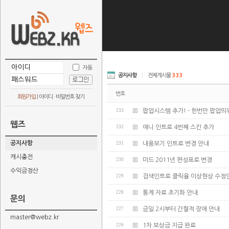
자동
공지사항
|
전체게시물
333
번호
회원가입
|
아이디 · 비밀번호 찾기
233
팝업시스템 추가! - 한번만 팝업띄
웹즈
232
애니 인트로 4번째 스킨 추가
공지사항
231
내용보기 인트로 변경 안내
캐시충전
230
미드 2011년 편성표로 변경
수익금정산
229
검색인트로 클릭율 이상현상 수정
228
통계 자료 초기화 안내
문의
227
금일 2시부터 간혈적 장애 안내
master@webz.kr
226
1차 보상금 지급 완료