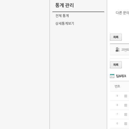
통계 관리
다른 문
전체 통계
상세통계보기
코멘
팁&테크
번호
9
8
7
6