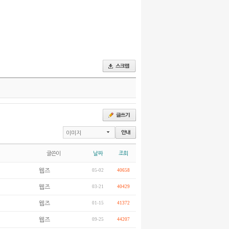
이미지
글쓴이
날짜
조회
웹즈
05-02
40658
웹즈
03-21
40429
웹즈
01-15
41372
웹즈
09-25
44207