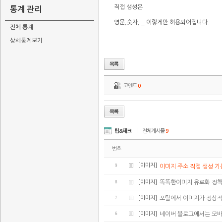
직접 생성은
통계 관리
영문,숫자, _ 이렇게만 허용되어집니다.
전체 통계
상세통계보기
코멘트
0
팁&테크
|
전체게시물
9
번호
[이미지]
9
이미지 주소 직접 생성 기
8
[이미지]
똑똑한이미지 유료화 정책
7
[이미지]
포탈에서 이미지가 정상적
6
[이미지]
네이버 블로그에서는 모바