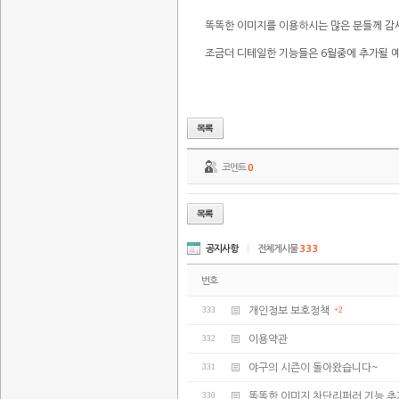
똑똑한 이미지를 이용하시는 많은 분들께 감
조금더 디테일한 기능들은 6월중에 추가될 
코멘트
0
공지사항
|
전체게시물
333
번호
333
개인정보 보호정책
+2
332
이용약관
331
야구의 시즌이 돌아왔습니다~
330
똑똑한 이미지 차단리퍼러 기능 추