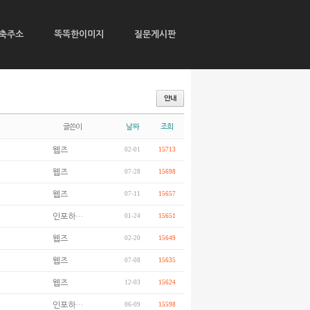
축주소
똑똑한이미지
질문게시판
글쓴이
날짜
조회
웹즈
02-01
15713
웹즈
07-28
15698
웹즈
07-11
15657
인포하…
01-24
15651
웹즈
02-20
15649
웹즈
07-08
15635
웹즈
12-03
15624
인포하…
06-09
15598