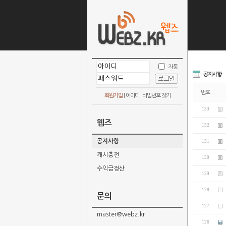
자동
공지사항
번호
회원가입
|
아이디 · 비밀번호 찾기
133
웹즈
132
공지사항
131
캐시충전
130
수익금정산
129
128
문의
127
master@webz.kr
126