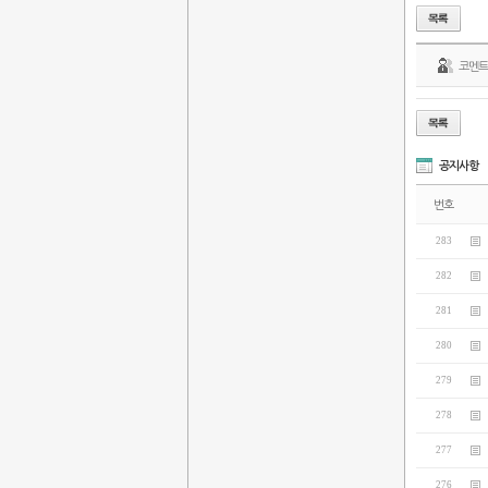
코멘
공지사항
번호
283
282
281
280
279
278
277
276