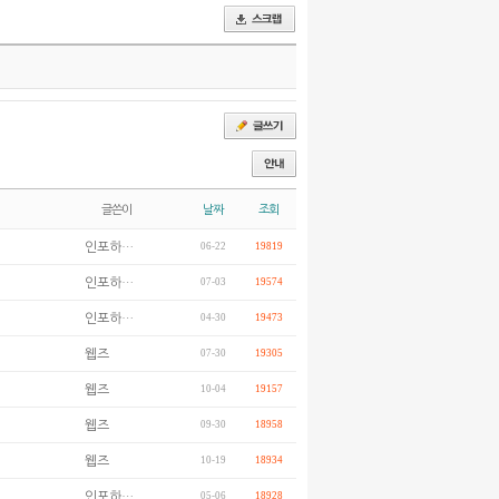
글쓴이
날짜
조회
인포하…
06-22
19819
인포하…
07-03
19574
인포하…
04-30
19473
웹즈
07-30
19305
웹즈
10-04
19157
웹즈
09-30
18958
웹즈
10-19
18934
인포하…
05-06
18928