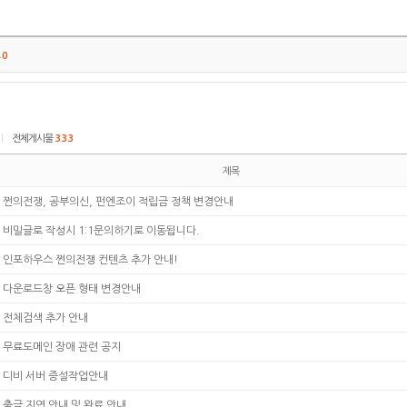
트
0
|
전체게시물
333
제목
쩐의전쟁, 공부의신, 펀엔조이 적립금 정책 변경안내
비밀글로 작성시 1:1문의하기로 이동됩니다.
인포하우스 쩐의전쟁 컨텐츠 추가 안내!
다운로드창 오픈 형태 변경안내
전체검색 추가 안내
무료도메인 장애 관련 공지
디비 서버 증설작업안내
출금 지연 안내 및 완료 안내