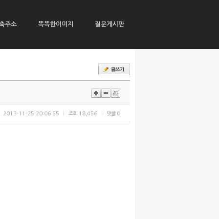
축주소
똑똑한이미지
질문게시판
2013-11-25 20:06:55
조회
18,456
댓글
0