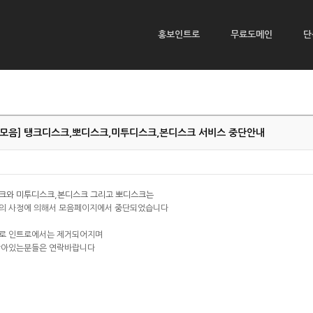
홍보인트로
무료도메인
단
모음] 탱크디스크,뽀디스크,미투디스크,본디스크 서비스 중단안내
크와 미투디스크,본디스크 그리고 뽀디스크는
의 사정에 의해서 모음페이지에서 중단되었습니다
로 인트로에서는 제거되어지며
남아있는분들은 연락바랍니다