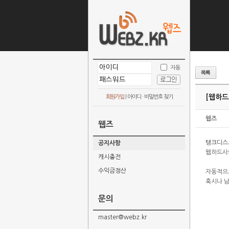
자동
[웹하드
회원가입
|
아이디 · 비밀번호 찾기
웹즈
웹즈
탱크디스
공지사항
웹하드사
캐시충전
수익금정산
자동적으
혹시나 
문의
master@webz.kr