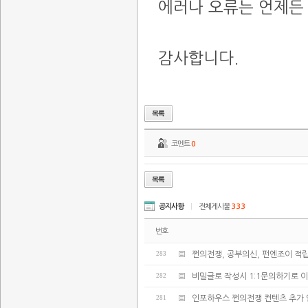
에러나 오류는 언제든 
감사합니다.
코멘트
0
공지사항
|
전체게시물
333
번호
283
쩐의전쟁, 공부의신, 펀엔조이 적
282
비밀글로 작성시 1:1문의하기로 
281
인포하우스 쩐의전쟁 컨텐츠 추가 