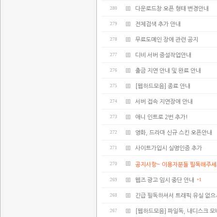
280
다운로드창 오픈 형태 변경안내
279
전체검색 추가 안내
278
무료도메인 장애 관련 공지
277
디비 서버 증설작업안내
276
출금 지연 안내 및 완료 안내
275
[웹하드모음] 종료 안내
274
서버 접속 지연장애 안내
273
애니 인트로 2번 추가!
272
영화, 드라마 신규 스킨 오픈안내
271
사이트가입시 실명인증 추가
270
공지사항~ 이용자분들 필독해주세
269
웹즈 광고 임시 중단 안내
+1
268
긴급 필독하셔서 트래픽 유실 없으
267
[웹하드모음] 파일독, 내디스크 모