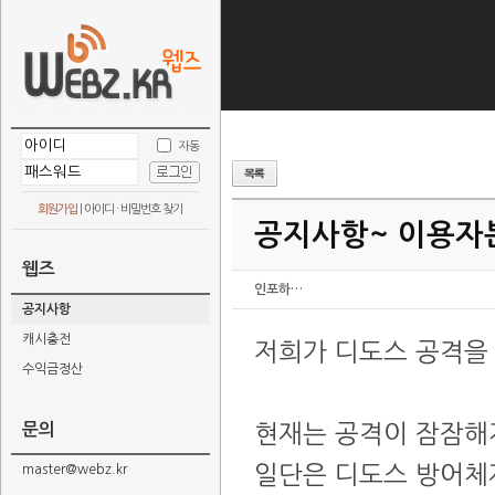
자동
회원가입
|
아이디 · 비밀번호 찾기
공지사항~ 이용자
웹즈
인포하…
공지사항
캐시충전
저희가 디도스 공격을
수익금정산
문의
현재는 공격이 잠잠해
일단은 디도스 방어체
master@webz.kr