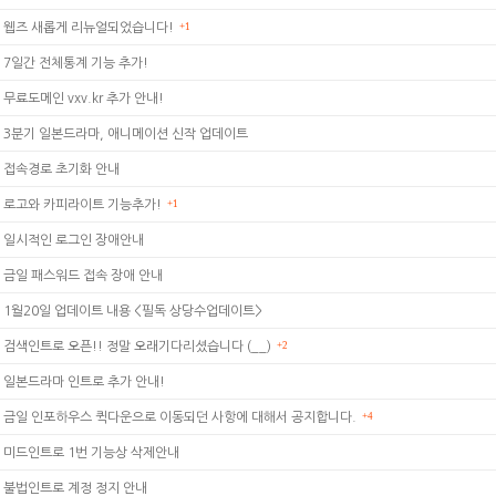
웹즈 새롭게 리뉴얼되었습니다!
+1
7일간 전체통계 기능 추가!
무료도메인 vxv.kr 추가 안내!
3분기 일본드라마, 애니메이션 신작 업데이트
접속경로 초기화 안내
로고와 카피라이트 기능추가!
+1
일시적인 로그인 장애안내
금일 패스워드 접속 장애 안내
1월20일 업데이트 내용 <필독 상당수업데이트>
검색인트로 오픈!! 정말 오래기다리셨습니다 (__)
+2
일본드라마 인트로 추가 안내!
금일 인포하우스 퀵다운으로 이동되던 사항에 대해서 공지합니다.
+4
미드인트로 1번 기능상 삭제안내
불법인트로 계정 정지 안내