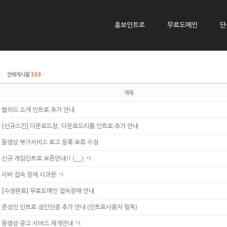
홍보인트로
무료도메인
단
|
전체게시물
333
제목
웹하드 소개 인트로 추가 안내
[신규스킨] 다운로드창, 다운로드리플 인트로 추가 안내
동영상 부가서비스 로고 등록 오류 수정
신규 게임인트로 오픈안내!! (__)
+1
서버 접속 장애 사과문
+1
[수정완료] 무료도메인 접속장애 안내
준성인 인트로 성인인증 추가 안내 (인트로사용자 필독)
동영상 광고 서비스 재개안내
+1