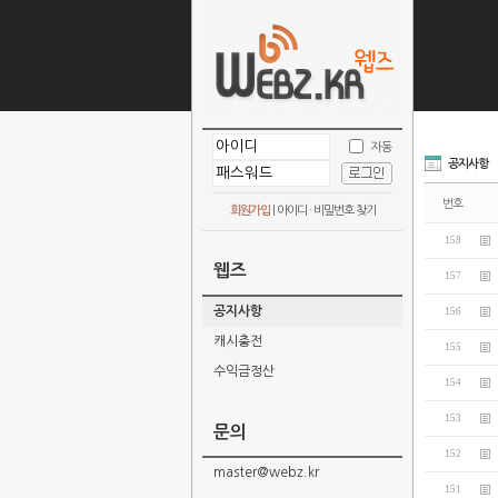
자동
공지사항
번호
회원가입
|
아이디 · 비밀번호 찾기
158
웹즈
157
공지사항
156
캐시충전
155
수익금정산
154
153
문의
152
master@webz.kr
151