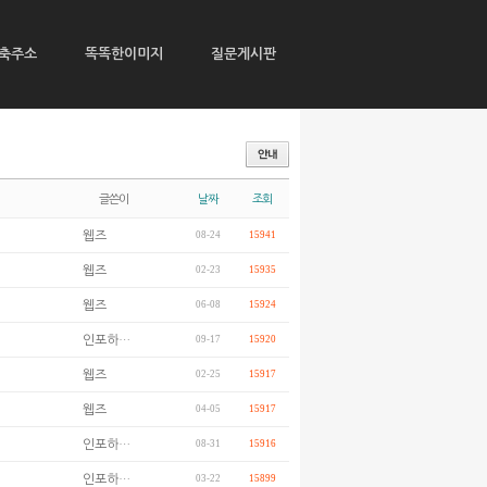
축주소
똑똑한이미지
질문게시판
글쓴이
날짜
조회
웹즈
08-24
15941
웹즈
02-23
15935
웹즈
06-08
15924
인포하…
09-17
15920
웹즈
02-25
15917
웹즈
04-05
15917
인포하…
08-31
15916
인포하…
03-22
15899