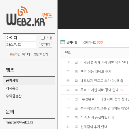
자동
공지사항
|
전체게시물
333
번호
회원가입
|
아이디 · 비밀번호 찾기
158
마케팅 & 홈페이지 정보 삭제 안내
웹즈
157
빠른 이동 셀렉트 추가
공지사항
156
내용보기 인트로 추가 안내! 축!
캐시충전
155
무료 도메인 서버 장애 안내
+1
수익금정산
154
[수정완료] 도메인 서버 접속 장애
153
부분적으로 웹즈를 업데이트 하였
문의
152
디비 서버 증설작업안내
master@webz.kr
151
전체검색 추가 안내