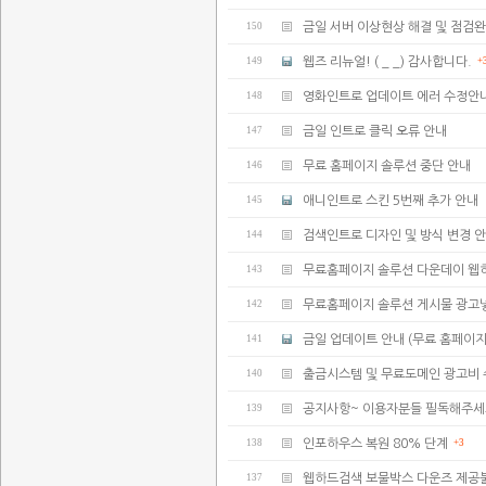
150
금일 서버 이상현상 해결 및 점검
149
웹즈 리뉴얼! ( _ _) 감사합니다.
+
148
영화인트로 업데이트 에러 수정안
147
금일 인트로 클릭 오류 안내
146
무료 홈페이지 솔루션 중단 안내
145
애니인트로 스킨 5번째 추가 안내
144
검색인트로 디자인 및 방식 변경 
143
무료홈페이지 솔루션 다운데이 웹
142
무료홈페이지 솔루션 게시물 광고
141
금일 업데이트 안내 (무료 홈페이지
140
출금시스템 및 무료도메인 광고비 
139
공지사항~ 이용자분들 필독해주세
138
인포하우스 복원 80% 단계
+3
137
웹하드검색 보물박스 다운즈 제공