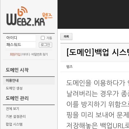
자동
[도메인]
백업 시스
회원가입
|
아이디 · 비밀번호 찾기
웹즈
도메인 시작
이용안내
도메인을 이용하다가 
도메인 생성
날려버리는 경우가 종
도메인 관리
이를 방지하기 위함으
전체 보기
핑을 미리 보내어 문
기본 설정관리
저장해놓은 백업URL
팝업 시스템