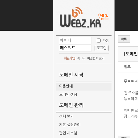
자동
[도메인
회원가입
|
아이디 · 비밀번호 찾기
웹즈
도메인 시작
무료로 
이용안내
긴 주소를
도메인 생성
등록의 
도메인 관리
어떠한 
전체 보기
광고기능
기본 설정관리
팝업 시스템