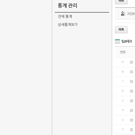
통계 관리
코멘
전체 통계
상세통계보기
팁&테크
번호
9
8
7
6
5
4
3
2