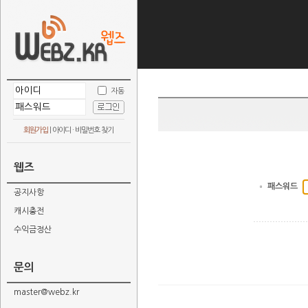
자동
회원가입
|
아이디 · 비밀번호 찾기
웹즈
패스워드
공지사항
캐시충전
수익금정산
문의
master@webz.kr