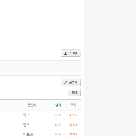
글쓴이
날짜
조회
웹즈
02-09
33295
웹즈
12-01
32419
인포하…
04-14
30763