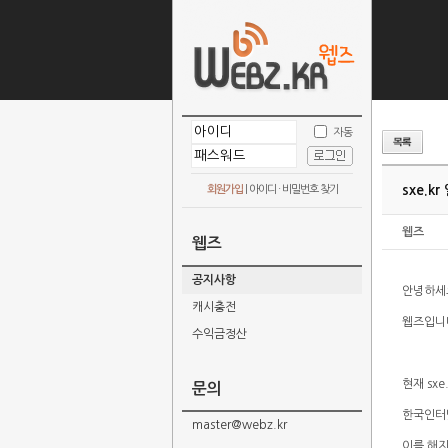
자동
sxe.k
회원가입
|
아이디 · 비밀번호 찾기
웹즈
웹즈
공지사항
안녕하세
캐시충전
웹즈입니
수익금정산
현재 sx
문의
한국인터
master@webz.kr
이를 해