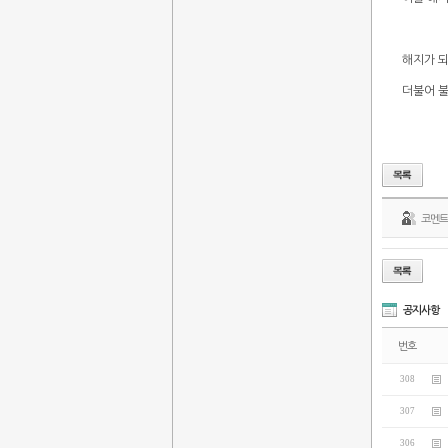
해지가 
더불어 
코멘
공지사항
번호
308
307
306