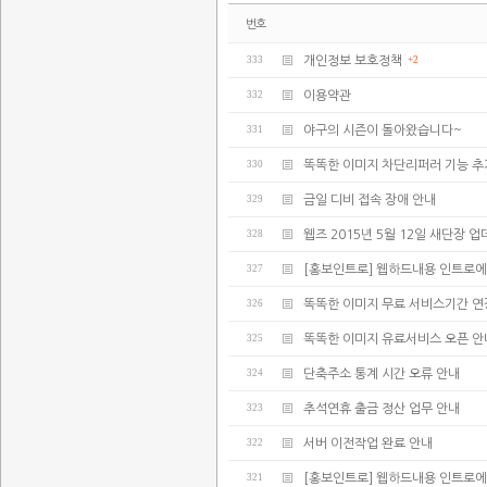
번호
333
개인정보 보호정책
+2
332
이용약관
331
야구의 시즌이 돌아왔습니다~
330
똑똑한 이미지 차단리퍼러 기능 추
329
금일 디비 접속 장애 안내
328
웹즈 2015년 5월 12일 새단장 
327
[홍보인트로] 웹하드내용 인트로에
326
똑똑한 이미지 무료 서비스기간 연
325
똑똑한 이미지 유료서비스 오픈 안
324
단축주소 통계 시간 오류 안내
323
추석연휴 출금 정산 업무 안내
322
서버 이전작업 완료 안내
321
[홍보인트로] 웹하드내용 인트로에