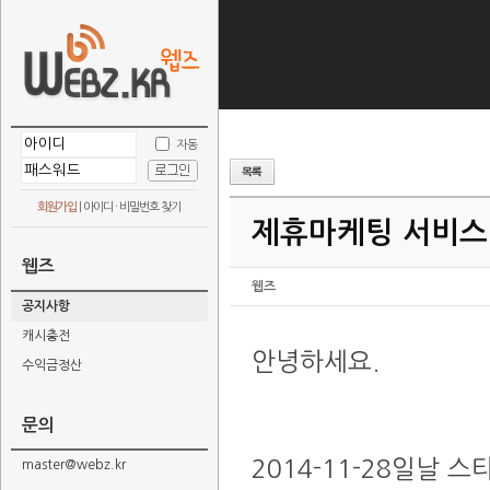
자동
회원가입
|
아이디 · 비밀번호 찾기
제휴마케팅 서비스
웹즈
웹즈
공지사항
캐시충전
안녕하세요.
수익금정산
문의
2014-11-28일날
master@webz.kr