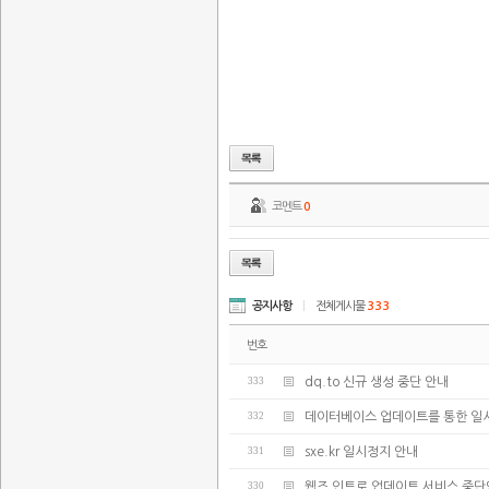
코멘트
0
공지사항
|
전체게시물
333
번호
333
dq.to 신규 생성 중단 안내
332
데이터베이스 업데이트를 통한 일
331
sxe.kr 일시정지 안내
330
웹즈 인트로 업데이트 서비스 중