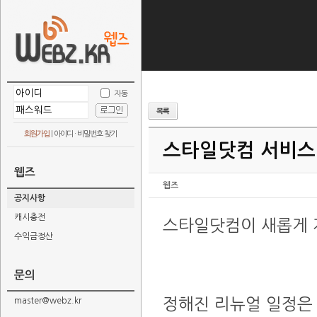
자동
회원가입
|
아이디 · 비밀번호 찾기
스타일닷컴 서비스
웹즈
웹즈
공지사항
캐시충전
스타일닷컴이 새롭게 
수익금정산
문의
정해진 리뉴얼 일정은 
master@webz.kr