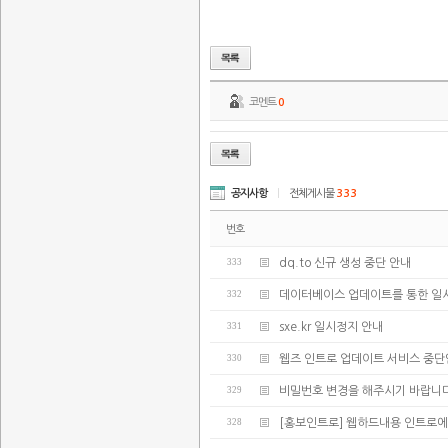
코멘트
0
공지사항
|
전체게시물
333
번호
333
dq.to 신규 생성 중단 안내
332
데이터베이스 업데이트를 통한 일
331
sxe.kr 일시정지 안내
330
웹즈 인트로 업데이트 서비스 중
329
비밀번호 변경을 해주시기 바랍니다
328
[홍보인트로] 웹하드내용 인트로에