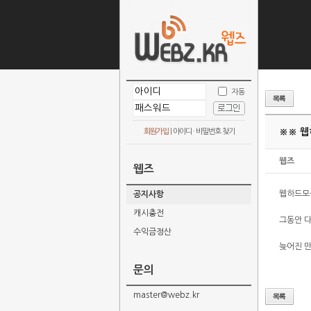
자동
※※ 웹
회원가입
|
아이디 · 비밀번호 찾기
웹즈
웹즈
웹하드모
공지사항
캐시충전
그동안 
수익금정산
늦어진 
문의
master@webz.kr