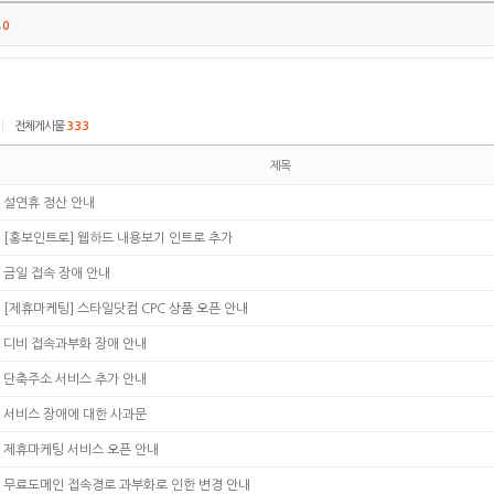
트
0
|
전체게시물
333
제목
설연휴 정산 안내
[홍보인트로] 웹하드 내용보기 인트로 추가
금일 접속 장애 안내
[제휴마케팅] 스타일닷컴 CPC 상품 오픈 안내
디비 접속과부화 장애 안내
단축주소 서비스 추가 안내
서비스 장애에 대한 사과문
제휴마케팅 서비스 오픈 안내
무료도메인 접속경로 과부화로 인한 변경 안내