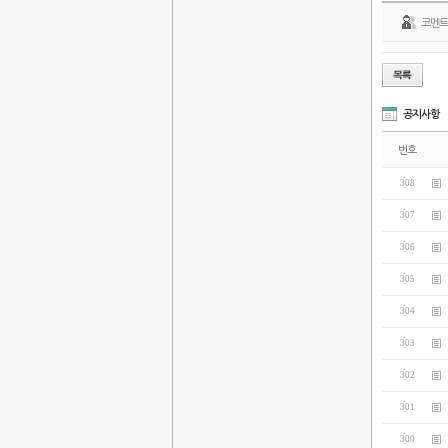
코멘
공지사항
번호
308
307
306
305
304
303
302
301
300