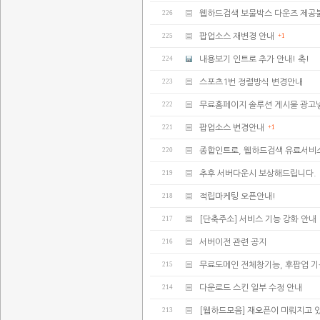
226
웹하드검색 보물박스 다운즈 제공
225
팝업소스 재변경 안내
+1
224
내용보기 인트로 추가 안내! 축!
223
스포츠1번 정렬방식 변경안내
222
무료홈페이지 솔루션 게시물 광고
221
팝업소스 변경안내
+1
220
종합인트로, 웹하드검색 유료서비
219
추후 서버다운시 보상해드립니다.
218
적립마케팅 오픈안내!
217
[단축주소] 서비스 기능 강화 안내
216
서버이전 관련 공지
215
무료도메인 전체창기능, 후팝업 
214
다운로드 스킨 일부 수정 안내
213
[웹하드모음] 재오픈이 미뤄지고 