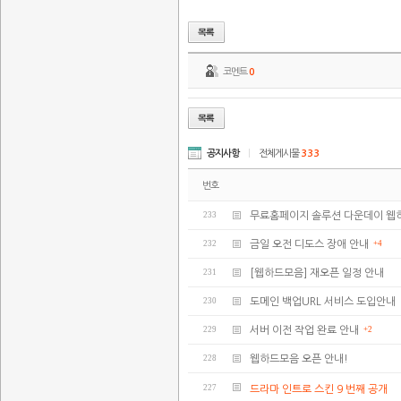
코멘트
0
공지사항
|
전체게시물
333
번호
233
무료홈페이지 솔루션 다운데이 웹
232
금일 오전 디도스 장애 안내
+4
231
[웹하드모음] 재오픈 일정 안내
230
도메인 백업URL 서비스 도입안내
229
서버 이전 작업 완료 안내
+2
228
웹하드모음 오픈 안내!
227
드라마 인트로 스킨 9 번째 공개