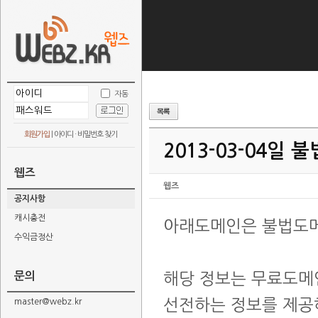
자동
회원가입
|
아이디 · 비밀번호 찾기
2013-03-04일
웹즈
웹즈
공지사항
캐시충전
아래도메인은 불법도
수익금정산
문의
해당 정보는 무료도메
선전하는 정보를 제공
master@webz.kr