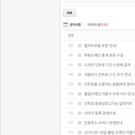
공지사항
|
전체게시물
333
번호
283
웹하드모음 오픈 안내!
282
무료도메인 통계 오류 수정
281
드라마 인트로 스킨 9 번째 공개
280
내용보기 인트로 스킨 추가 안내
279
인트로를 도용하는 분들에게 알려
278
불법도메인 이용자 삭제 처리 안내
277
인트로 동영상광고기능 업데이트
276
이미지 등록 장애수정
275
단축주소 서비스 변경안내
274
2013-03-16일 불법 도메인 이용