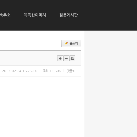
축주소
똑똑한이미지
질문게시판
2013-02-24 18:25:16
조회
15,806
댓글
0