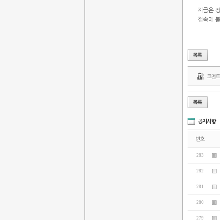
지금은 
접속에 불
코멘
공지사항
번호
283
282
281
280
279