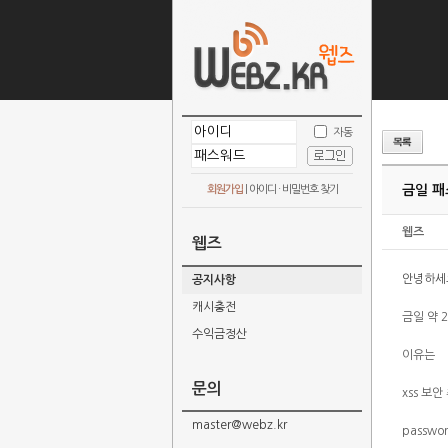
자동
금일 패
회원가입
|
아이디 · 비밀번호 찾기
웹즈
웹즈
안녕하세
공지사항
캐시충전
금일 약
수익금정산
이유는
문의
xss 보
master@webz.kr
passw