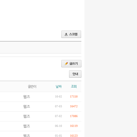
글쓴이
날짜
조회
웹즈
10-02
17150
웹즈
07-03
16472
웹즈
07-02
17086
웹즈
06-10
16119
웹즈
05-05
16123