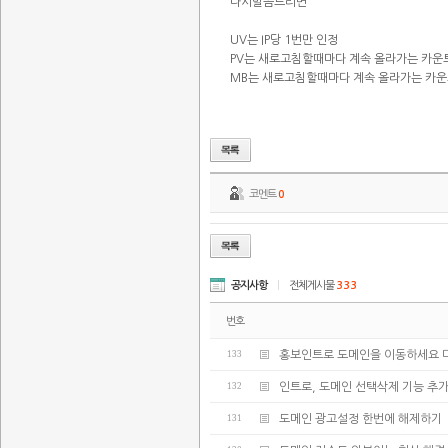
다시말씀드리면
UV는 IP당 1번만 인정
PV는 새로고침할때마다 계속 올라가는 카운
MB는 새로고침할때마다 계속 올라가는 카
코멘트
0
공지사항
|
전체게시물
333
번호
133
홍보인트로 도메인을 이동하세요 
132
인트로, 도메인 선택삭제 기능 추가
131
도메인 광고설정 한번에 해제하기