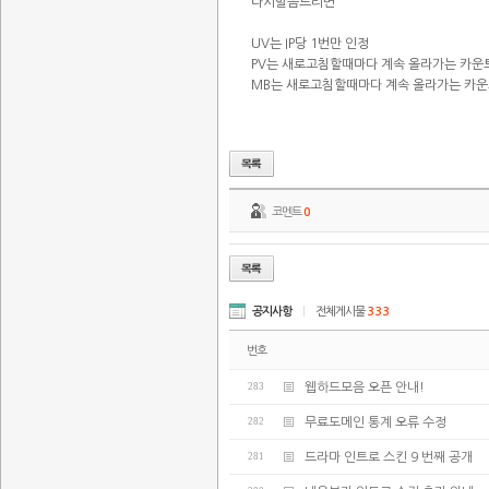
다시말씀드리면
UV는 IP당 1번만 인정
PV는 새로고침할때마다 계속 올라가는 카운
MB는 새로고침할때마다 계속 올라가는 카
코멘트
0
공지사항
|
전체게시물
333
번호
283
웹하드모음 오픈 안내!
282
무료도메인 통계 오류 수정
281
드라마 인트로 스킨 9 번째 공개