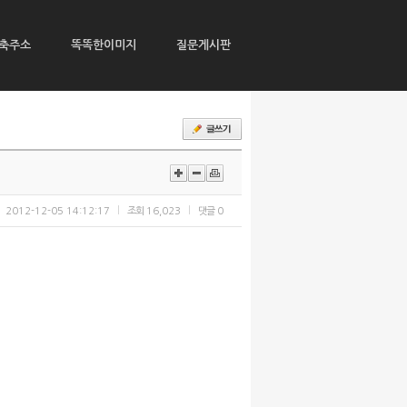
축주소
똑똑한이미지
질문게시판
2012-12-05 14:12:17
조회
16,023
댓글
0