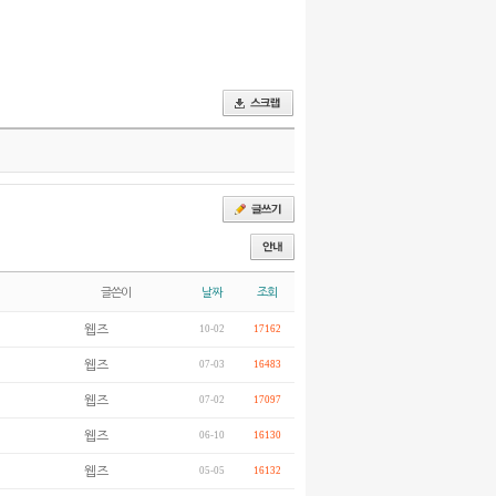
글쓴이
날짜
조회
웹즈
10-02
17162
웹즈
07-03
16483
웹즈
07-02
17097
웹즈
06-10
16130
웹즈
05-05
16132