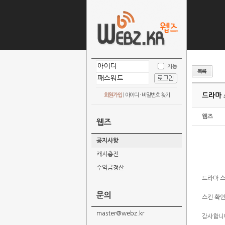
자동
드라마 
회원가입
|
아이디 · 비밀번호 찾기
웹즈
웹즈
공지사항
캐시충전
수익금정산
드라마 스
문의
스킨 확인
master@webz.kr
감사합니