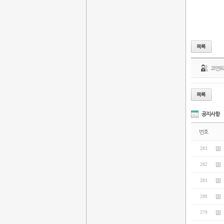
코멘
공지사항
번호
283
282
281
280
279