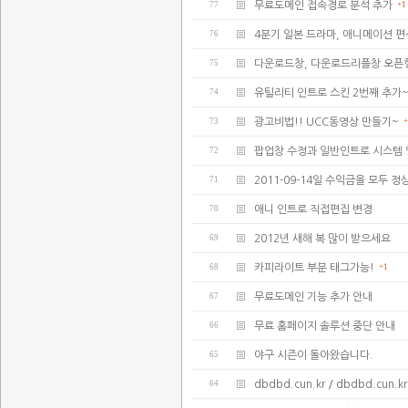
77
무료도메인 접속경로 분석 추가
+1
76
4분기 일본 드라마, 애니메이션 편
75
다운로드창, 다운로드리플창 오픈
74
유틸리티 인트로 스킨 2번째 추가
73
광고비법!! UCC동영상 만들기~
+
72
팝업창 수정과 일반인트로 시스템
71
2011-09-14일 수익금을 모두
70
애니 인트로 직접편집 변경
69
2012년 새해 복 많이 받으세요
68
카피라이트 부분 태그가능!
+1
67
무료도메인 기능 추가 안내
66
무료 홈페이지 솔루션 중단 안내
65
야구 시즌이 돌아왔습니다.
64
dbdbd.cun.kr / dbdbd.cu