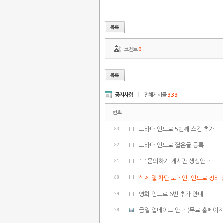
코멘트
0
공지사항
|
전체게시물
333
번호
83
드라마 인트로 5번째 스킨 추가
82
드라마 인트로 짧은글 등록
81
1:1문의하기 게시판 생성안내
80
삭제 및 차단 도메인, 인트로 정리
79
영화 인트로 6번 추가 안내
78
금일 업데이트 안내 (무료 홈페이지