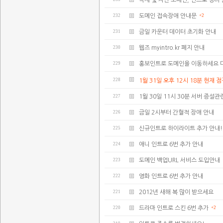
삭제 및 차단 도메인, 인트로 정리
232
도메인 접속장애 안내문
+2
231
금일 카운터 데이터 초기화 안내
230
웹즈 myintro.kr 폐지 안내
229
홍보인트로 도메인을 이동하세요 
228
1월 31일 오후 12시 18분 현재 
227
1월 30일 11시 30분 서버 증설
226
금일 2시부터 간혈적 장애 안내
225
신규인트로 하이라이트 추가 안내!
224
애니 인트로 6번 추가 안내
223
도메인 백업URL 서비스 도입안내
222
영화 인트로 6번 추가 안내
221
2012년 새해 복 많이 받으세요
220
드라마 인트로 스킨 6번 추가
+2