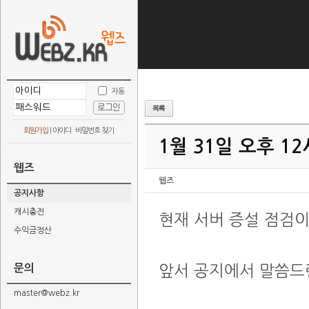
자동
회원가입
|
아이디 · 비밀번호 찾기
1월 31일 오후 1
웹즈
웹즈
공지사항
캐시충전
현재 서버 증설 점검
수익금정산
문의
앞서 공지에서 말씀드
master@webz.kr