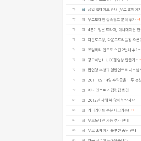
78
금일 업데이트 안내 (무료 홈페이지
77
무료도메인 접속경로 분석 추가
+1
76
4분기 일본 드라마, 애니메이션 편
75
다운로드창, 다운로드리플창 오픈
74
유틸리티 인트로 스킨 2번째 추가
73
광고비법!! UCC동영상 만들기~
+
72
팝업창 수정과 일반인트로 시스템
71
2011-09-14일 수익금을 모두
70
애니 인트로 직접편집 변경
69
2012년 새해 복 많이 받으세요
68
카피라이트 부분 태그가능!
+1
67
무료도메인 기능 추가 안내
66
무료 홈페이지 솔루션 중단 안내
65
야구 시즌이 돌아왔습니다.