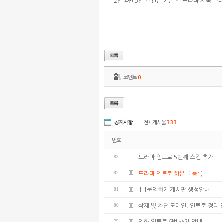
2번 4번 5번 스킨은 기존 긴 드라마 제목 그
코멘트
0
공지사항
|
전체게시물
333
번호
83
드라마 인트로 5번째 스킨 추가
82
드라마 인트로 짧은글 등록
81
1:1문의하기 게시판 생성안내
80
삭제 및 차단 도메인, 인트로 정리
79
영화 인트로 6번 추가 안내