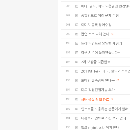
203
애니, 일드, 미드 노출일정 변경안
202
종합인트로 에러 문제 수정
201
이미지 등록 장애수정
200
팝업 소스 교체 안내
+3
199
드라마 인트로 요일별 재정리
198
야구 시즌이 돌아왔습니다~
197
2차 보상금 지급완료
196
2011년 1분기 애니, 일드 리스트업
195
도메인 접속장애 안내문
+2
194
미드 직접편집기능 추가
+1
193
서버 증설 작업 완료
192
인트로를 도용하는 분들에게 알려
191
내용보기 인트로 스킨 추가 안내
190
웹즈 myintro.kr 폐지 안내