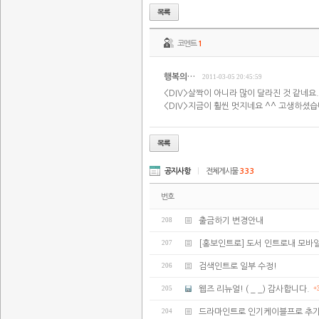
코멘트
1
행복의…
2011-03-05 20:45:59
<DIV>살짝이 아니라 많이 달라진 것 같네요.
<DIV>지금이 휠씬 멋지네요 ^^ 고생하셨습니
공지사항
|
전체게시물
333
번호
208
출금하기 변경안내
207
[홍보인트로] 도서 인트로내 모바
206
검색인트로 일부 수정!
205
웹즈 리뉴얼! ( _ _) 감사합니다.
+
204
드라마인트로 인기케이블프로 추